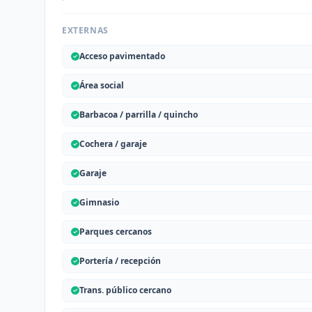
EXTERNAS
Acceso pavimentado
Área social
Barbacoa / parrilla / quincho
Cochera / garaje
Garaje
Gimnasio
Parques cercanos
Portería / recepción
Trans. público cercano