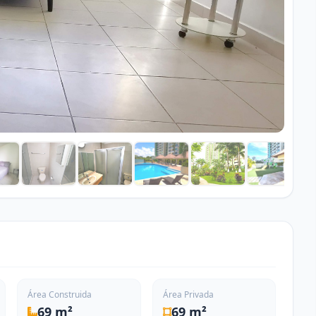
Área Construida
Área Privada
69 m²
69 m²