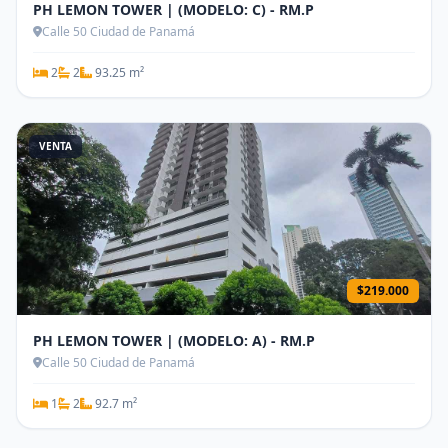
PH LEMON TOWER | (MODELO: C) - RM.P
Calle 50 Ciudad de Panamá
2
2
93.25 m²
VENTA
$219.000
PH LEMON TOWER | (MODELO: A) - RM.P
Calle 50 Ciudad de Panamá
1
2
92.7 m²