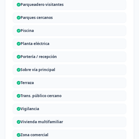
Parqueadero visitantes
Parques cercanos
Piscina
Planta eléctrica
Portería / recepción
Sobre vía principal
Terraza
Trans. público cercano
Vigilancia
Vivienda multifamiliar
Zona comercial