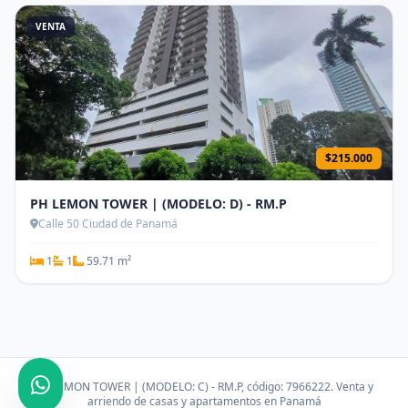
VENTA
$215.000
PH LEMON TOWER | (MODELO: D) - RM.P
Calle 50 Ciudad de Panamá
1
1
59.71 m²
PH LEMON TOWER | (MODELO: C) - RM.P, código: 7966222. Venta y
arriendo de casas y apartamentos en Panamá