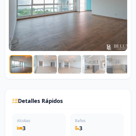
Detalles Rápidos
Alcobas
Baños
3
3