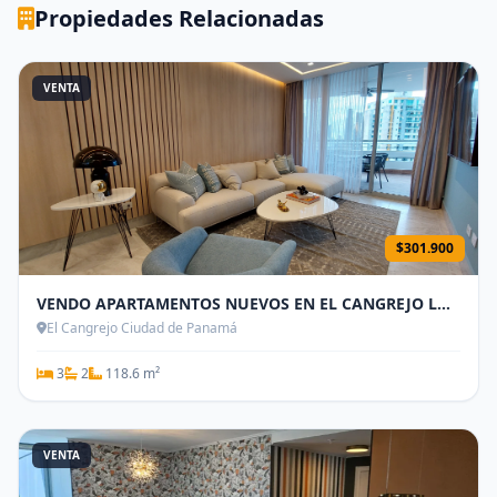
Propiedades Relacionadas
VENTA
$301.900
VENDO APARTAMENTOS NUEVOS EN EL CANGREJO LUXOR 400 - 3 R
El Cangrejo Ciudad de Panamá
3
2
118.6 m²
VENTA