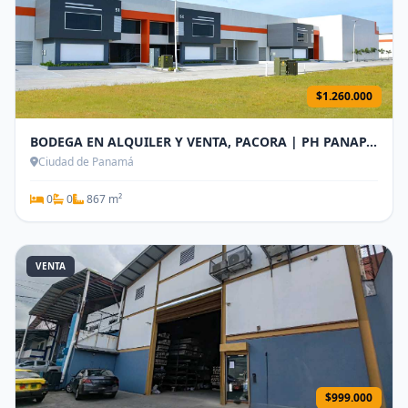
$1.260.000
BODEGA EN ALQUILER Y VENTA, PACORA | PH PANAPARK FREE ZONE - RM.P
Ciudad de Panamá
0
0
867 m²
VENTA
$999.000