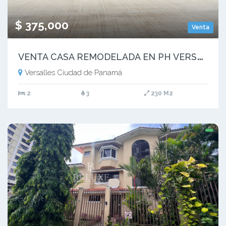
$ 375,000
Venta
V
ENTA CASA REMODELADA EN PH VERSALLES 1, JUAN DIAZ (2)
Versalles Ciudad de Panamá
2
3
230 M2