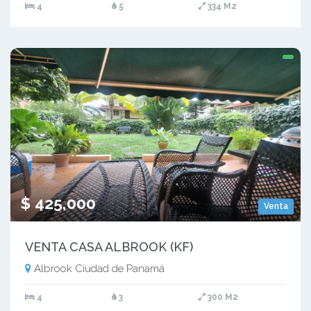
4
5
334 M2
$ 425,000
Venta
VENTA CASA ALBROOK (KF)
Albrook Ciudad de Panamá
4
3
300 M2