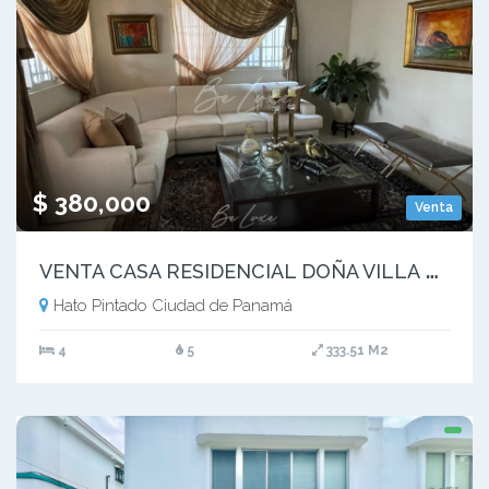
$ 380,000
Venta
V
ENTA CASA RESIDENCIAL DOÑA VILLA EN HATO PINTADO -(4)
Hato Pintado Ciudad de Panamá
4
5
333.51 M2