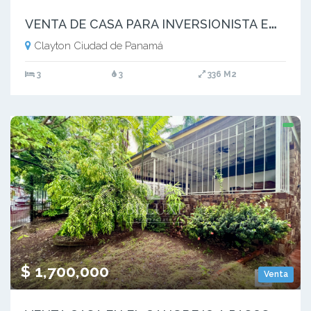
V
ENTA DE CASA PARA INVERSIONISTA EN PH EMBASSY CLUB, CLAYTON (6)
Clayton Ciudad de Panamá
3
3
336 M2
$ 1,700,000
Venta