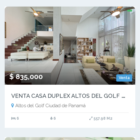
$ 835,000
Venta
V
ENTA CASA DUPLEX ALTOS DEL GOLF PH MINIMAL HOUSES (2)
Altos del Golf Ciudad de Panamá
6
6
557.98 M2