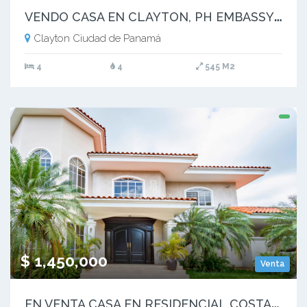
V
ENDO CASA EN CLAYTON, PH EMBASSY CLUB (10)
Clayton Ciudad de Panamá
4
4
545 M2
$ 1,450,000
Venta
E
N VENTA CASA EN RESIDENCIAL COSTA DE LAS PERLAS, COSTA DEL ESTE (2)