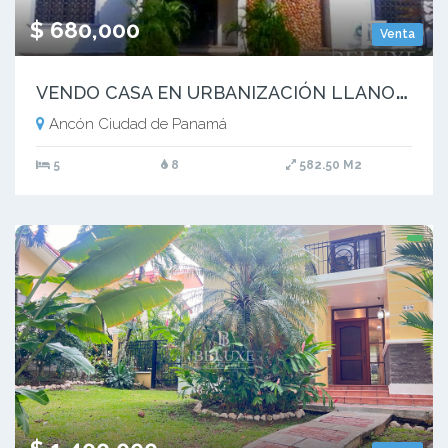
$ 680,000
Venta
V
ENDO CASA EN URBANIZACIÓN LLANOS DE CURUNDÚ (6)
Ancón Ciudad de Panamá
5
8
582.50 M2