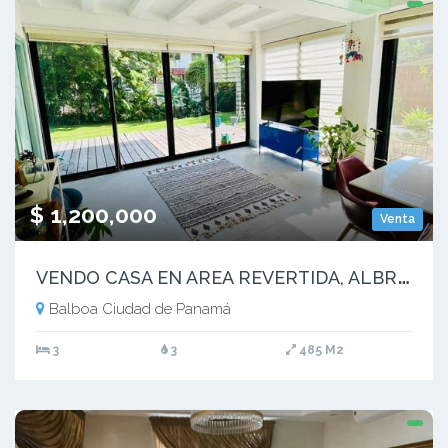
$ 1,200,000
Venta
V
ENDO CASA EN AREA REVERTIDA, ALBROOK- ANCON (2)
Balboa Ciudad de Panamá
3
3
485 M2