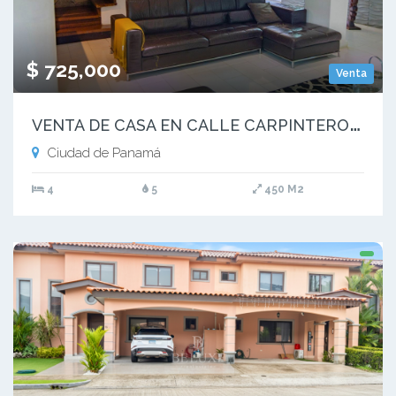
$ 725,000
Venta
V
ENTA DE CASA EN CALLE CARPINTERO REAL, ANCON (10)
Ciudad de Panamá
4
5
450 M2