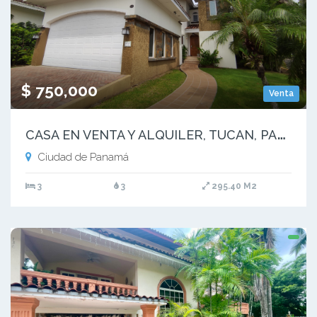
$ 750,000
Venta
C
ASA EN VENTA Y ALQUILER, TUCAN, PANAMA | PH TUCAN COUNTRY CLUB - RM
Ciudad de Panamá
3
3
295.40 M2