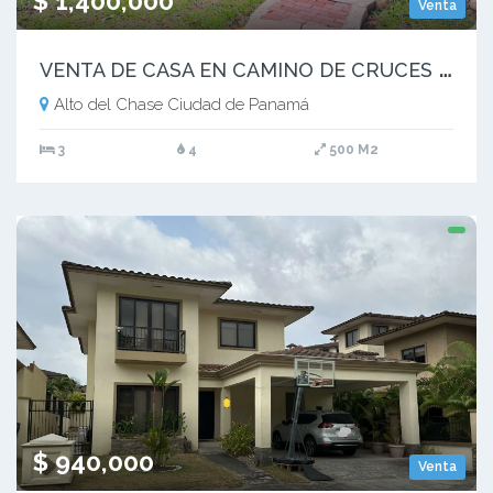
$ 1,400,000
Venta
V
ENTA DE CASA EN CAMINO DE CRUCES (17)
Alto del Chase Ciudad de Panamá
3
4
500 M2
$ 940,000
Venta