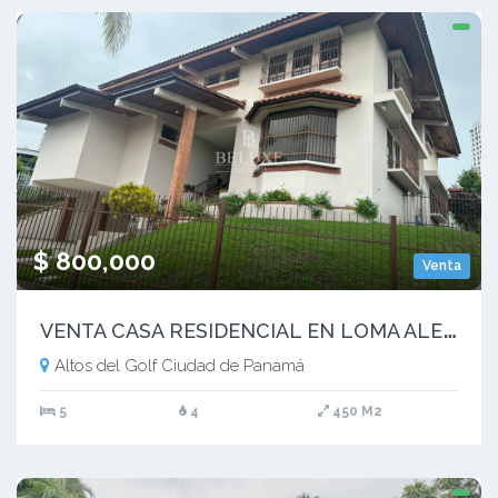
$ 800,000
Venta
V
ENTA CASA RESIDENCIAL EN LOMA ALEGRE (10)
Altos del Golf Ciudad de Panamá
5
4
450 M2