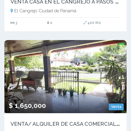
V
ENTA CASA EN EL CANGREJO A PASOS DE VIA ARGENTINA (4)
El Cangrejo Ciudad de Panamá
3
2
400 M2
$ 1,650,000
Venta
V
ENTA/ ALQUILER DE CASA COMERCIAL EN SAN FRANCISCO (8)