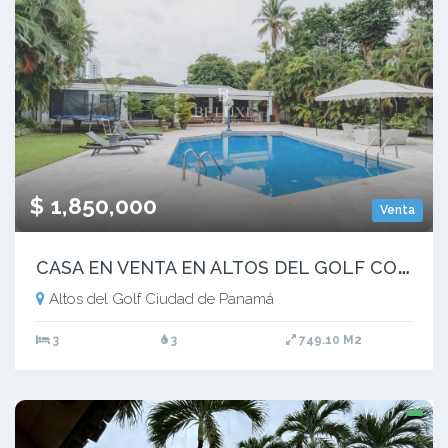
$ 1,850,000
Venta
C
ASA EN VENTA EN ALTOS DEL GOLF CON PISCINA (9)
Altos del Golf Ciudad de Panamá
3
3
749.10 M2