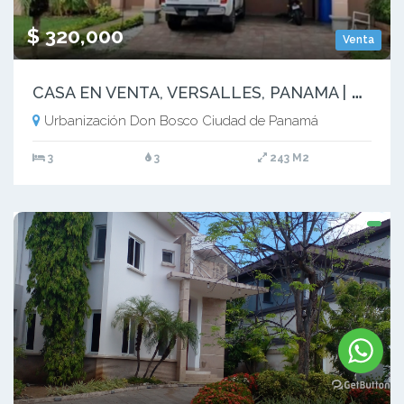
$ 320,000
Venta
C
ASA EN VENTA, VERSALLES, PANAMA | PH VERSALLES I - RM
Urbanización Don Bosco Ciudad de Panamá
3
3
243 M2