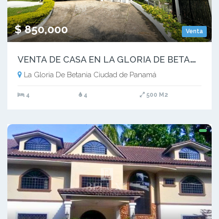
$ 850,000
Venta
V
ENTA DE CASA EN LA GLORIA DE BETANIA (17)
La Gloria De Betania Ciudad de Panamá
4
4
500 M2