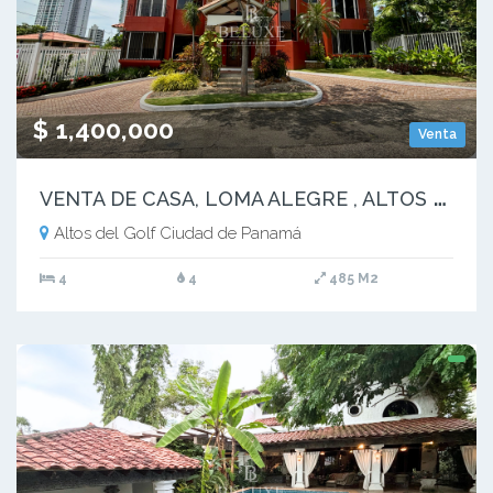
$ 1,400,000
Venta
V
ENTA DE CASA, LOMA ALEGRE , ALTOS DEL GOLF (17)
Altos del Golf Ciudad de Panamá
4
4
485 M2