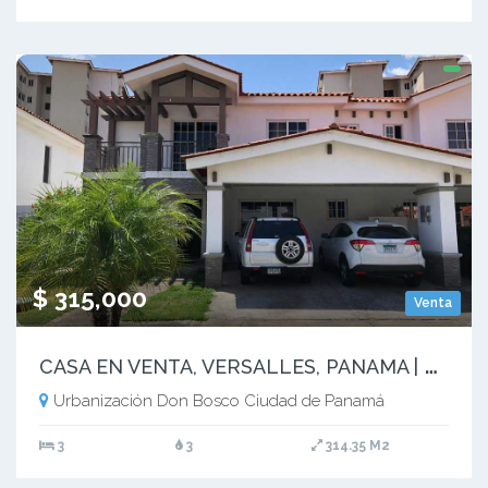
$ 315,000
Venta
C
ASA EN VENTA, VERSALLES, PANAMA | PH QUINTAS DE VERSALLES - RM
Urbanización Don Bosco Ciudad de Panamá
3
3
314.35 M2