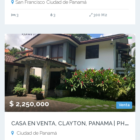
San Francisco Ciudad de Panamá
3
3
300 M2
$ 2,250,000
Venta
C
ASA EN VENTA, CLAYTON, PANAMA | PH CAMINO DE CRUCES - RM
Ciudad de Panamá