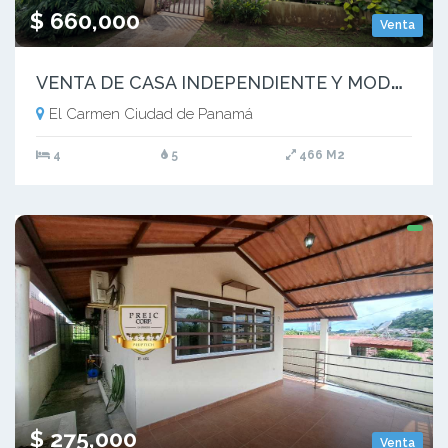
$ 660,000
Venta
V
ENTA DE CASA INDEPENDIENTE Y MODERNA EN EL CARMEN (13)
El Carmen Ciudad de Panamá
4
5
466 M2
$ 275,000
Venta